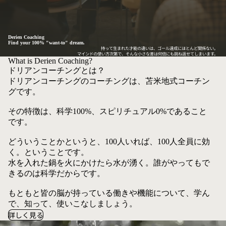
Derien Coaching
Find your 100% "want-to" dream.
持って生まれた才能の違いは、ゴール達成にほとんど関係ない。
マインドの使い方次第で、そんな小さな差は何倍にも跳ね返せてしまいます。
What is Derien Coaching?
ドリアンコーチングとは？
ドリアンコーチングのコーチングは、苫米地式コーチン
グです。
その特徴は、科学100%、スピリチュアル0%であること
です。
どういうことかというと、100人いれば、100人全員に効
く。ということです。
水を入れた鍋を火にかけたら水が湧く。誰がやってもで
きるのは科学だからです。
もともと皆の脳が持っている働きや機能について、学ん
で、知って、使いこなしましょう。
詳しく見る