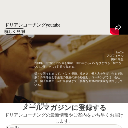
ドリアンコーチングyoutube
詳しく見る
Profile
プロフィール
田村 陽至
2004年、3代続くパン屋を継承。2015年からパンをひとつも「捨てな
いパン屋」として注目を集める。
様々な国々を旅して、パンや発酵、生き方、働き方を学び、今まで数
多くの研修生と学生達の独立の夢を応援し、コーチングでは、会社
員、個人事業主、会社経営者まで、多様な方達の夢実現を後押しして
いる。
よくある質問
メールマガジンに登録する
ドリアンコーチングの最新情報やご案内をいち早くお届け
します。
メール