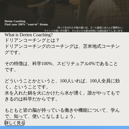
Derien Coaching
Find your 100% "want-to" dream.
持って生まれた才能の違いは、ゴール達成にほとんど関係ない。
マインドの使い方次第で、そんな小さな差は何倍にも跳ね返せてしまいます。
What is Derien Coaching?
ドリアンコーチングとは？
ドリアンコーチングのコーチングは、苫米地式コーチン
グです。
その特徴は、科学100%、スピリチュアル0%であること
です。
どういうことかというと、100人いれば、100人全員に効
く。ということです。
水を入れた鍋を火にかけたら水が湧く。誰がやってもで
きるのは科学だからです。
もともと皆の脳が持っている働きや機能について、学ん
で、知って、使いこなしましょう。
詳しく見る