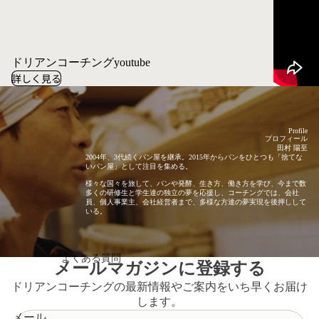
ドリアンコーチングyoutube
詳しく見る
Profile
プロフィール
田村 陽至
2004年、3代続くパン屋を継承。2015年からパンをひとつも「捨てな
いパン屋」として注目を集める。
様々な国々を旅して、パンや発酵、生き方、働き方を学び、今まで数
多くの研修生と学生達の独立の夢を応援し、コーチングでは、会社
員、個人事業主、会社経営者まで、多様な方達の夢実現を後押しして
いる。
よくある質問
メールマガジンに登録する
ドリアンコーチングの最新情報やご案内をいち早くお届け
します。
メール